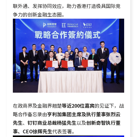
联外通、发挥协同效应，助力香港打造极具国际竞
争力的创新金融生态圈。
在政商界及金融界翘楚
等近200位嘉宾
的见证下，战
略合作备忘录由
亨利加集团主席及执行董事张烈云
先生
、
钉钉商业总裁杨猛先生
以及
创新奇智执行董
事、CEO徐辉先生
代表签署。