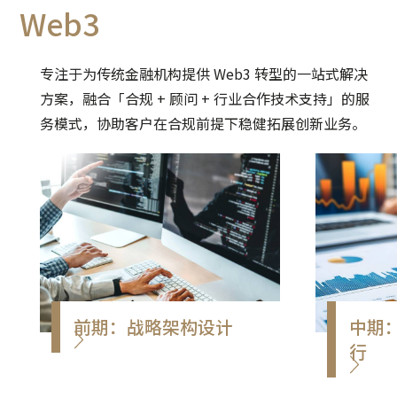
Web3
深谙客户的需求，无论是家族
富，为
企业的遗产分配、离婚财产分
面升学
割，抑或是移民后的跨境税务
务，亦
专注于为传统金融机构提供 Web3 转型的一站式解决
安排，我们经验丰富的税务专
澳及海
方案，融合「合规 + 顾问 + 行业合作技术支持」的服
家，致力为客户提供合法合规
种香港
务模式，协助客户在合规前提下稳健拓展创新业务。
且具成本效益的解决方案。
务。
前期：战略架构设计
中期
行
- 评估代币化的可行性和必要
性