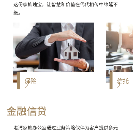
这份家族瑰宝，让智慧和价值在代代相传中绵延不
*EAM外部资产管理人服务由策
绝。
略业务伙伴提供
保险
信托
保险除了可以有效降低各种风
透过信
险，例如意外、疾病、死亡等
善管理
金融信贷
带来的财务风险外，亦可透过
承。
储蓄保险、投资相连险等产品
获取回报收益，甚至实现财富
1. 遗
港湾家族办公室通过业务策略伙伴为客户提供多元