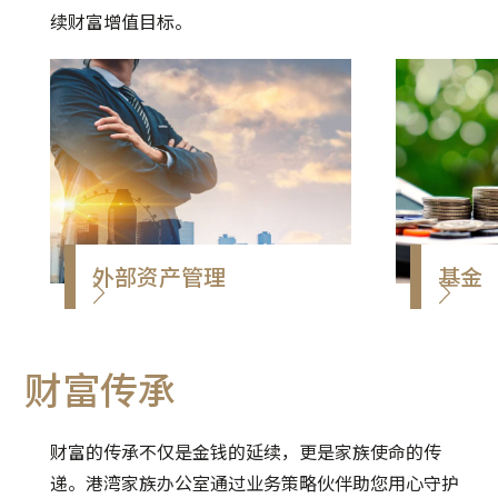
续财富增值目标。
外部资产管理
基金
以专业独立的外部资产管理人
环球基
（EAM）模式*，与全球知名私
透过外
财富传承
人银行及金融机构建立深度合
置第三
作，以客户需求为出发点，致
环球基
力提供独立、专业的资产管理
财富的传承不仅是金钱的延续，更是家族使命的传
服务。
递。港湾家族办公室通过业务策略伙伴助您用心守护