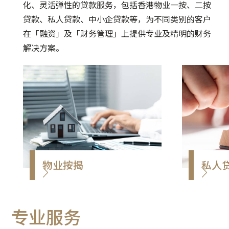
分配及传承等功能。
协助客
化、灵活弹性的贷款服务，包括香港物业一按、二按
传承给
贷款、私人贷款、中小企贷款等，为不同类别的客户
同时也
在「融资」及「财务管理」上提供专业及精明的财务
担。
解决方案。
2. 家
由受托
托资产
认证。
3. 慈
帮助家
赠，实
维护家
物业按揭
私人
免费估价，提供一按、二按，
快速审
转按，让你的物业转化为流动
您即时
专业服务
资金，让您更灵活自主理财。