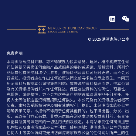
© 2026 港湾家族办公室
免责声明
本网页所载资料并非、亦不得被视为投资意见、建议，概不构成在任何
司法管辖区买卖任何金融产品或服务的要约或邀请。所载资料、所列价
格及其他有关资料均仅供参考；该等价格及资料可随时更改，而不会另
行通知。投资者应在作出任何投资决策之前寻求独立专业意见。本网页
所示资料乃根据本公司搜集自相信可靠来源的资料整理而成，惟本公司
及有关资讯提供者并未作任何陈述，保证这些资料的准确性、可靠性、
充份性、或完整性，亦不会为这些资料的错误或遗漏承担任何责任。任
何人士因信赖这些资料而招致任何损失，本公司及有关资讯提供者概不
负责。本报告受版权保护及拥有其他权利。据此，未经港湾家族办公室
明确表示同意，本报告不得用于任何其他目的，也不得出售、分发、出
版、或以任何方式转载。非香港居民在浏览本网页所载资料前，有责任
依循其所属司法范围的一切适用法例及规定。本网站未受任何司法监管
机构检阅及由港湾家族办公室刊发。使用网站：港湾家族办公室毋须就
任何人士或实体访问或无法访问港湾家族办公室的任何网站所产生的任